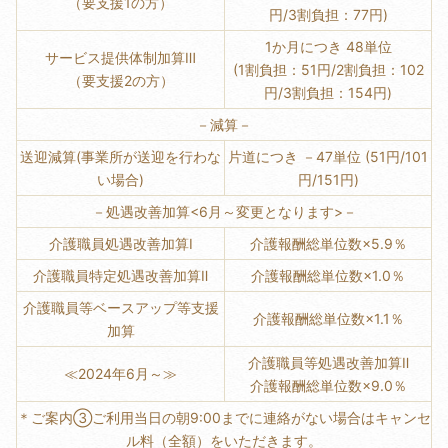
（要支援1の方）
円/3割負担：77円)
1か月につき 48単位
サービス提供体制加算Ⅲ
(1割負担：51円/2割負担：102
（要支援2の方）
円/3割負担：154円)
－減算－
送迎減算(事業所が送迎を行わな
片道につき －47単位 (51円/101
い場合)
円/151円)
－処遇改善加算<6月～変更となります>－
介護職員処遇改善加算Ⅰ
介護報酬総単位数×5.9％
介護職員特定処遇改善加算Ⅱ
介護報酬総単位数×1.0％
介護職員等ベースアップ等支援
介護報酬総単位数×1.1％
加算
介護職員等処遇改善加算Ⅱ
≪2024年6月～≫
介護報酬総単位数×9.0％
＊ご案内③ご利用当日の朝9:00までに連絡がない場合はキャンセ
ル料（全額）をいただきます。