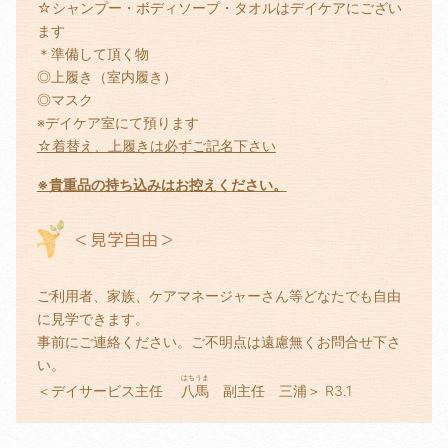
☆シャンプー・ボディソープ・タオルはデイケアにござい
ます
＊準備して頂く物
◎上履き（室内履き）
◎マスク
※デイケア室にて預ります
☆着替え、上履きは必ずご記名下さい
※貴重品の持ち込みはお控えください。
＜見学自由＞
ご利用者、家族、ケアマネージャーさん等どなたでも自由
に見学できます。
事前にご連絡ください。ご不明点は遠慮無くお問合せ下さ
い。
はちうま
＜デイサービス主任
八馬
副主任 三浦＞ R3.1