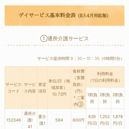
デイサービス基本料金表
（R3.4月対応版）
①通所介護サービス
サービス提供時間 9：30～15：35（6時間5分）
食材費
利用料金
（実費
（1日の利用料金）
単位/日（地
サービス
サービ
算定
負担）
域加算）
コード
ス内容
項目
（円）
10.72円
1割負
2割負
3割負
＊ご案
担
担
担
内③
通所介
要介
626
1,252
1,878
152346
護Ⅰ
584
600円
護1
円/日
円/日
円/日
41