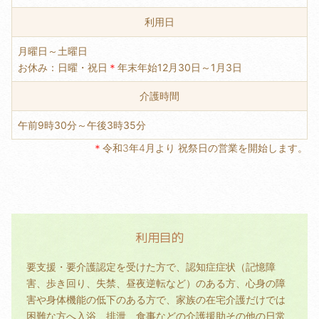
利用日
月曜日～土曜日
お休み：日曜・祝日
＊
年末年始12月30日～1月3日
介護時間
午前9時30分～午後3時35分
＊
令和3年4月より 祝祭日の営業を開始します。
利用目的
要支援・要介護認定を受けた方で、認知症症状（記憶障
害、歩き回り、失禁、昼夜逆転など）のある方、心身の障
害や身体機能の低下のある方で、家族の在宅介護だけでは
困難な方へ入浴、排泄、食事などの介護援助その他の日常