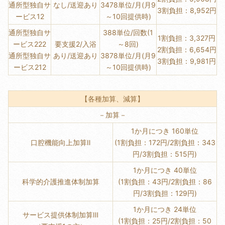
通所型独自サ
なし/送迎あり
3478単位/月(月9
3割負担：8,952円
ービス12
～10回提供時)
通所型独自サ
388単位/回数(1
1割負担：3,327円
ービス222
要支援2/入浴
～8回)
2割負担：6,654円
通所型独自サ
あり/送迎あり
3878単位/月(月9
3割負担：9,981円
ービス212
～10回提供時)
【各種加算、減算】
－加算－
1か月につき 160単位
口腔機能向上加算Ⅱ
(1割負担：172円/2割負担：343
円/3割負担：515円)
1か月につき 40単位
科学的介護推進体制加算
(1割負担：43円/2割負担：86
円/3割負担：129円)
1か月につき 24単位
サービス提供体制加算Ⅲ
(1割負担：25円/2割負担：50