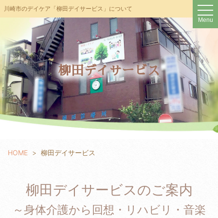
t
川崎市のデイケア「柳田デイサービス」について
o
Menu
g
g
l
e
n
a
v
柳田デイサービス
i
g
a
t
i
o
n
HOME
柳田デイサービス
柳田デイサービスのご案内
～身体介護から回想・リハビリ・音楽