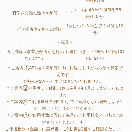
円/193円)
1月につき 40単位 (43円/86
科学的介護推進体制加算
円/129円)
1回につき 6単位 (6円/13円/19
サービス提供体制強化加算Ⅲ
円)
－減算－
送迎減算（事業所が送迎を行わ
片道につき －47単位 (51円/101
ない場合）
円/151円)
＊ご案内①ADL維持等加算Ⅰ、Ⅱは利得によりどちらかを算定予
定です。
（利得がなかった場合は算定いたしません。）
＊ご案内②中重度ケア体制加算は令和4年1月より算定いたしま
せん。
＊ご案内③ご利用当日の朝9:00までに連絡がない場合はキャン
セル料（全額）をいただきます。
＊ご案内④ご使用枚数に応じて毎月の
ご利用料金と一緒にご請
求
させていただきます。
ご使用枚数（金額）は請求書、ご利用明細書をご確認ください。