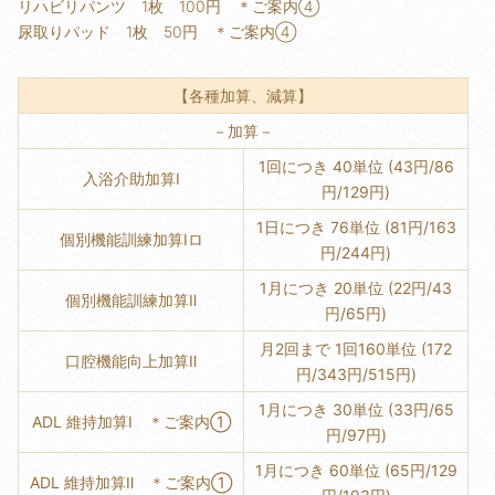
リハビリパンツ 1枚 100円 ＊ご案内④
尿取りパッド 1枚 50円 ＊ご案内④
【各種加算、減算】
－加算－
1回につき 40単位 (43円/86
入浴介助加算Ⅰ
円/129円)
1日につき 76単位 (81円/163
個別機能訓練加算Ⅰロ
円/244円)
1月につき 20単位 (22円/43
個別機能訓練加算Ⅱ
円/65円)
月2回まで 1回160単位 (172
口腔機能向上加算Ⅱ
円/343円/515円)
1月につき 30単位 (33円/65
ADL 維持加算Ⅰ ＊ご案内①
円/97円)
1月につき 60単位 (65円/129
ADL 維持加算Ⅱ ＊ご案内①