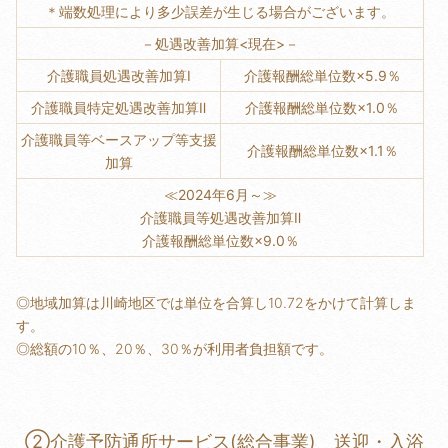
＊端数処理により多少誤差が生じる場合がございます。
－処遇改善加算<現在>－
介護職員処遇改善加算Ⅰ
介護報酬総単位数×5.9％
介護職員特定処遇改善加算Ⅱ
介護報酬総単位数×1.0％
介護職員等ベースアップ等支援
介護報酬総単位数×1.1％
加算
≪2024年6月～≫
介護職員等処遇改善加算Ⅱ
介護報酬総単位数×9.0％
◎地域加算は川崎地区では単位を合算し10.72をかけて計算しま
す。
◎総額の10％、20％、30％が利用者負担額です。
②介護予防通所サービス(総合事業) 送迎・入浴