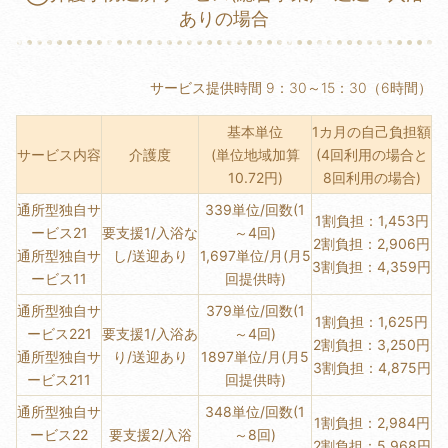
ありの場合
サービス提供時間 9：30～15：30（6時間）
基本単位
1カ月の自己負担額
サービス内容
介護度
(単位地域加算
(4回利用の場合と
10.72円)
8回利用の場合)
通所型独自サ
339単位/回数(1
1割負担：1,453円
ービス21
要支援1/入浴な
～4回)
2割負担：2,906円
通所型独自サ
し/送迎あり
1,697単位/月(月5
3割負担：4,359円
ービス11
回提供時)
通所型独自サ
379単位/回数(1
1割負担：1,625円
ービス221
要支援1/入浴あ
～4回)
2割負担：3,250円
通所型独自サ
り/送迎あり
1897単位/月(月5
3割負担：4,875円
ービス211
回提供時)
通所型独自サ
348単位/回数(1
1割負担：2,984円
ービス22
要支援2/入浴
～8回)
2割負担：5,968円