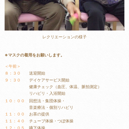
レクリエーションの様子
※マスクの着用をお願いします。
＜午前＞
８：３０
送迎開始
９：３０
デイケアサービス開始
健康チェック（血圧、体温、脈拍測定）
リハビリ・入浴開始
１０：００
回想法・集団体操・
音楽療法・個別リハビリ
１１：００
お茶の提供
１１：４０
チューブ体操・つぼ体操
１２：０５
嚥下体操