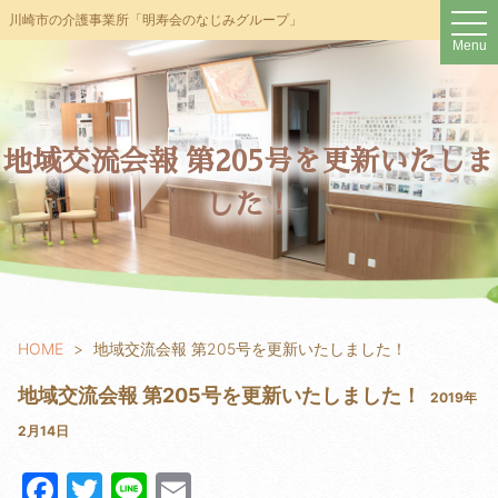
t
川崎市の介護事業所「明寿会のなじみグループ」
o
Menu
g
g
l
e
n
a
v
地域交流会報 第205号を更新いたしま
i
g
した！
a
t
i
o
n
HOME
地域交流会報 第205号を更新いたしました！
地域交流会報 第205号を更新いたしました！
2019年
2月14日
F
T
Li
E