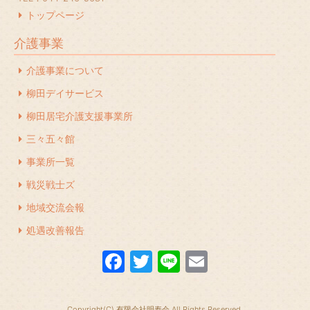
2023年12月
(1)
トップページ
2023年11月
(1)
介護事業
2023年10月
(2)
介護事業について
2023年7月
(1)
柳田デイサービス
2023年6月
(1)
柳田居宅介護支援事業所
2023年5月
(1)
三々五々館
2023年4月
(2)
事業所一覧
2023年3月
(1)
戦災戦士ズ
地域交流会報
2023年2月
(1)
処遇改善報告
2022年12月
(1)
F
T
Li
E
2022年11月
(1)
a
w
n
m
2022年10月
(1)
c
itt
e
ail
2022年9月
(1)
Copyright(C) 有限会社明寿会 All Rights Reserved.