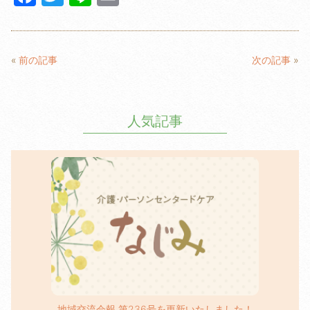
a
w
n
m
c
itt
e
ail
e
er
«
前の記事
次の記事
»
b
o
人気記事
o
k
地域交流会報 第236号を更新いたしました！