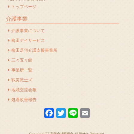
2023年12月
(1)
トップページ
2023年11月
(1)
介護事業
2023年10月
(2)
介護事業について
2023年7月
(1)
柳田デイサービス
2023年6月
(1)
柳田居宅介護支援事業所
2023年5月
(1)
三々五々館
2023年4月
(2)
事業所一覧
2023年3月
(1)
戦災戦士ズ
地域交流会報
2023年2月
(1)
処遇改善報告
2022年12月
(1)
F
T
Li
E
2022年11月
(1)
a
w
n
m
2022年10月
(1)
c
itt
e
ail
2022年9月
(1)
Copyright(C) 有限会社明寿会 All Rights Reserved.