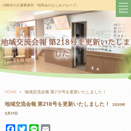
t
川崎市の介護事業所「明寿会のなじみグループ」
o
Menu
g
g
l
e
n
a
v
地域交流会報 第218号を更新いたしま
i
g
した！
a
t
i
o
n
HOME
地域交流会報 第218号を更新いたしました！
地域交流会報 第218号を更新いたしました！
2020年
3月17日
F
T
Li
E