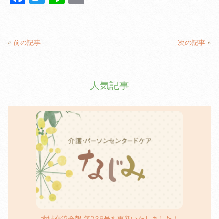
a
w
n
m
c
itt
e
ail
e
er
«
前の記事
次の記事
»
b
o
人気記事
o
k
地域交流会報 第236号を更新いたしました！