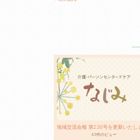
b
o
o
k
43件のビュー