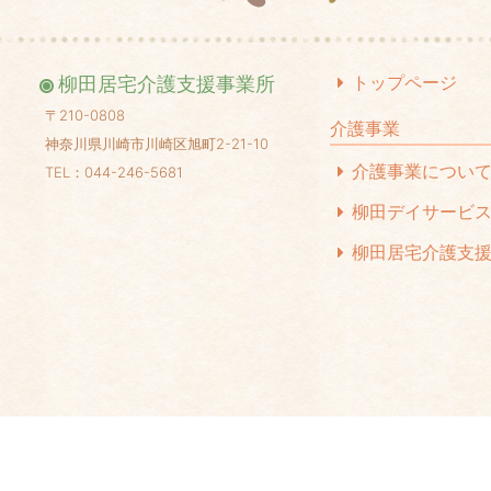
20
20
トップページ
柳田居宅介護支援事業所
20
〒210-0808
介護事業
神奈川県川崎市川崎区旭町2-21-10
20
介護事業につい
TEL：044-246-5681
20
柳田デイサービ
20
柳田居宅介護支
20
20
20
20
20