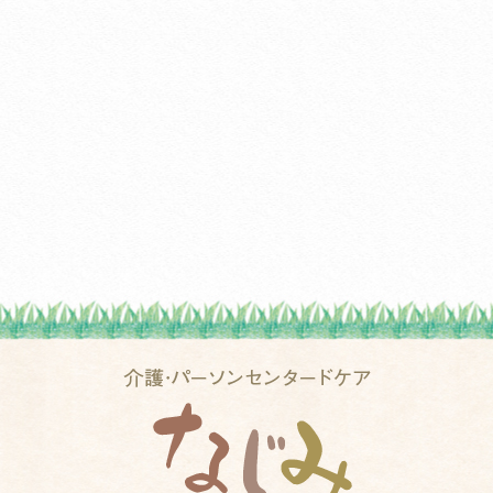
20
20
20
20
20
20
20
20
20
20
20