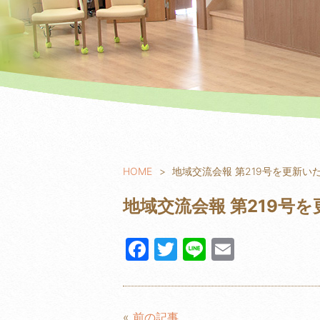
HOME
地域交流会報 第219号を更新い
地域交流会報 第219号
F
T
Li
E
a
w
n
m
c
itt
e
ail
e
er
«
前の記事