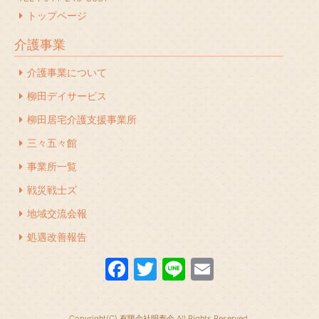
2023年12月
(1)
トップページ
2023年11月
(1)
介護事業
2023年10月
(2)
介護事業について
2023年7月
(1)
柳田デイサービス
2023年6月
(1)
柳田居宅介護支援事業所
2023年5月
(1)
三々五々館
2023年4月
(2)
事業所一覧
2023年3月
(1)
戦災戦士ズ
地域交流会報
2023年2月
(1)
処遇改善報告
2022年12月
(1)
F
T
Li
E
2022年11月
(1)
a
w
n
m
2022年10月
(1)
c
itt
e
ail
2022年9月
(1)
Copyright(C) 有限会社明寿会 All Rights Reserved.