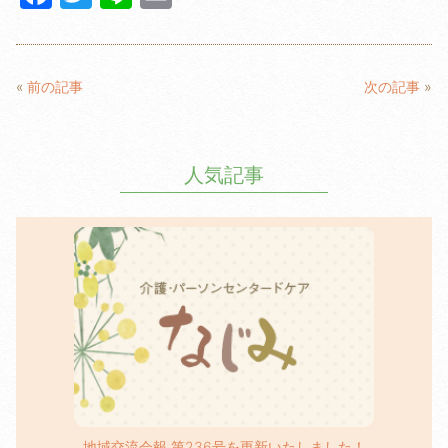
a
w
n
m
c
itt
e
ail
e
er
«
前の記事
次の記事
»
b
o
人気記事
o
k
地域交流会報 第236号を更新いたしました！