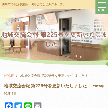
t
川崎市の介護事業所「明寿会のなじみグループ」
o
Menu
g
g
l
e
n
a
v
地域交流会報 第225号を更新いたしま
i
g
した！
a
t
i
o
n
HOME
地域交流会報 第225号を更新いたしました！
地域交流会報 第225号を更新いたしました！
2020年
10月12日
F
T
Li
E