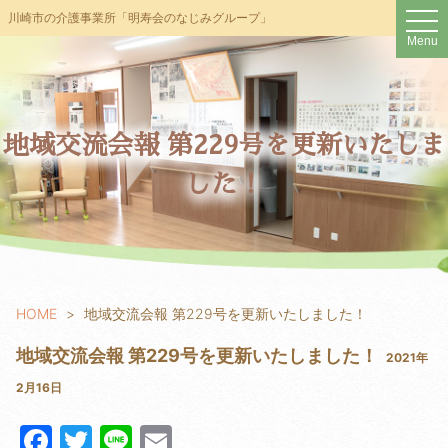
t
川崎市の介護事業所「明寿会のなじみグループ」
o
Menu
g
g
l
e
n
a
v
地域交流会報 第229号を更新いたしま
i
g
した！
a
t
i
o
n
HOME
地域交流会報 第229号を更新いたしました！
地域交流会報 第229号を更新いたしました！
2021年
2月16日
F
T
Li
E