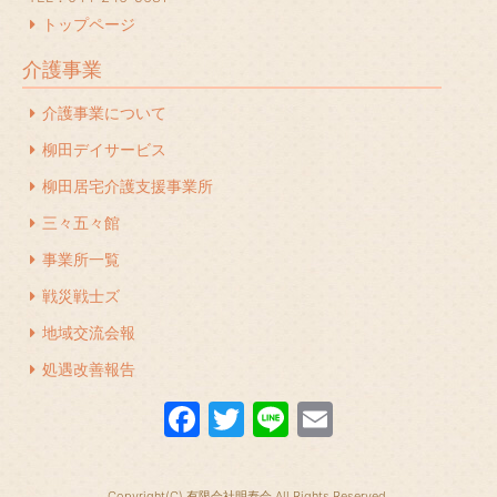
2023年12月
(1)
トップページ
2023年11月
(1)
介護事業
2023年10月
(2)
介護事業について
2023年7月
(1)
柳田デイサービス
2023年6月
(1)
柳田居宅介護支援事業所
2023年5月
(1)
三々五々館
2023年4月
(2)
事業所一覧
2023年3月
(1)
戦災戦士ズ
地域交流会報
2023年2月
(1)
処遇改善報告
2022年12月
(1)
F
T
Li
E
2022年11月
(1)
a
w
n
m
2022年10月
(1)
c
itt
e
ail
2022年9月
(1)
Copyright(C) 有限会社明寿会 All Rights Reserved.