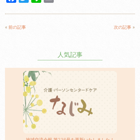
a
w
n
m
c
itt
e
ail
e
er
«
前の記事
次の記事
»
b
o
人気記事
o
k
地域交流会報 第236号を更新いたしました！