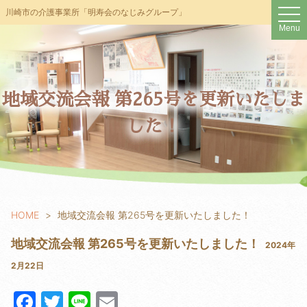
t
川崎市の介護事業所「明寿会のなじみグループ」
o
Menu
g
g
l
e
n
a
v
地域交流会報 第265号を更新いたしま
i
g
した！
a
t
i
o
n
HOME
地域交流会報 第265号を更新いたしました！
地域交流会報 第265号を更新いたしました！
2024年
2月22日
F
T
Li
E