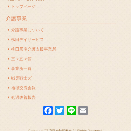
2023年12月
(1)
トップページ
2023年11月
(1)
介護事業
2023年10月
(2)
介護事業について
2023年7月
(1)
柳田デイサービス
2023年6月
(1)
柳田居宅介護支援事業所
2023年5月
(1)
三々五々館
2023年4月
(2)
事業所一覧
2023年3月
(1)
戦災戦士ズ
地域交流会報
2023年2月
(1)
処遇改善報告
2022年12月
(1)
F
T
Li
E
2022年11月
(1)
a
w
n
m
2022年10月
(1)
c
itt
e
ail
2022年9月
(1)
Copyright(C) 有限会社明寿会 All Rights Reserved.