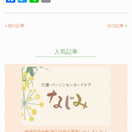
a
w
n
m
c
itt
e
ail
e
er
«
前の記事
次の記事
»
b
o
人気記事
o
k
地域交流会報 第236号を更新いたしました！