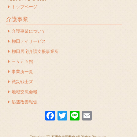
2023年12月
(1)
トップページ
2023年11月
(1)
介護事業
2023年10月
(2)
介護事業について
2023年7月
(1)
柳田デイサービス
2023年6月
(1)
柳田居宅介護支援事業所
2023年5月
(1)
三々五々館
2023年4月
(2)
事業所一覧
2023年3月
(1)
戦災戦士ズ
地域交流会報
2023年2月
(1)
処遇改善報告
2022年12月
(1)
F
T
Li
E
2022年11月
(1)
a
w
n
m
2022年10月
(1)
c
itt
e
ail
2022年9月
(1)
Copyright(C) 有限会社明寿会 All Rights Reserved.