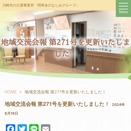
t
川崎市の介護事業所「明寿会のなじみグループ」
o
Menu
g
g
l
e
n
a
v
地域交流会報 第271号を更新いたしま
i
g
した！
a
t
i
o
n
HOME
地域交流会報 第271号を更新いたしました！
地域交流会報 第271号を更新いたしました！
2024年
8月19日
F
T
Li
E