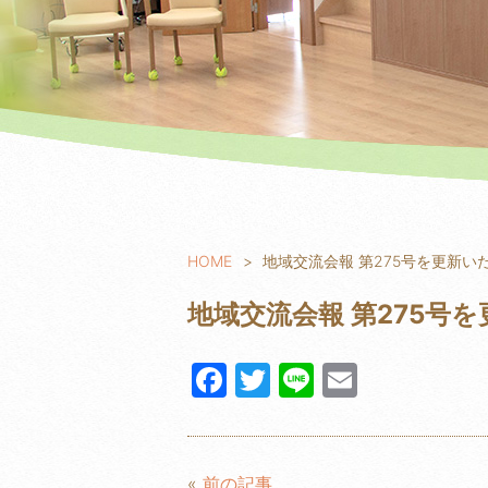
HOME
地域交流会報 第275号を更新い
地域交流会報 第275号
F
T
Li
E
a
w
n
m
c
itt
e
ail
e
er
«
前の記事