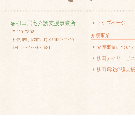
20
20
トップページ
柳田居宅介護支援事業所
20
〒210-0808
介護事業
神奈川県川崎市川崎区旭町2-21-10
20
介護事業につい
TEL：044-246-5681
20
柳田デイサービ
20
柳田居宅介護支
20
20
20
20
20