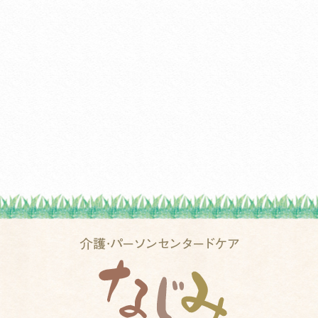
20
20
20
20
20
20
20
20
20
20
20