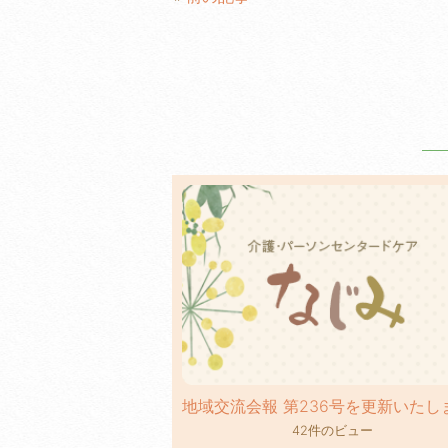
b
o
o
k
42件のビュー