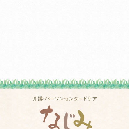
20
20
20
20
20
20
20
20
20
20
20