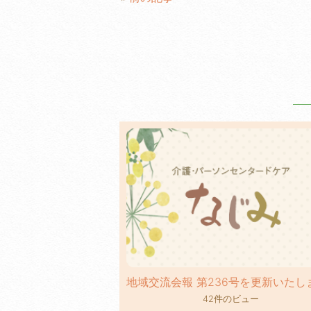
b
o
o
k
42件のビュー