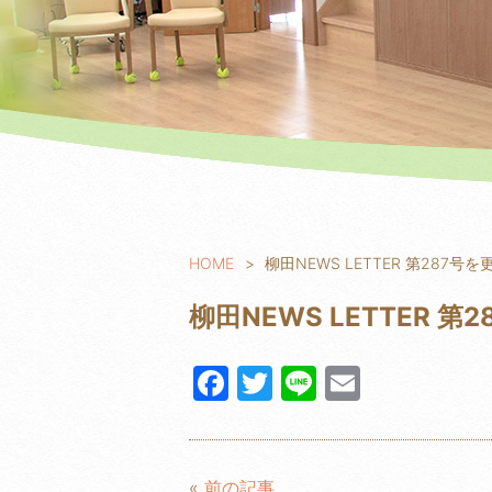
HOME
柳田NEWS LETTER 第287
柳田NEWS LETTER 
F
T
Li
E
a
w
n
m
c
itt
e
ail
e
er
«
前の記事