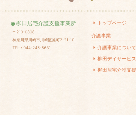
20
20
トップページ
柳田居宅介護支援事業所
20
〒210-0808
介護事業
神奈川県川崎市川崎区旭町2-21-10
20
介護事業につい
TEL：044-246-5681
20
柳田デイサービ
20
柳田居宅介護支
20
20
20
20
20