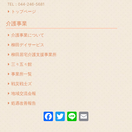
2024年1月
(1)
TEL：044-246-5681
2023年12月
(1)
トップページ
2023年11月
(1)
介護事業
2023年10月
(2)
介護事業について
2023年7月
(1)
柳田デイサービス
2023年6月
(1)
柳田居宅介護支援事業所
2023年5月
(1)
三々五々館
2023年4月
(2)
事業所一覧
2023年2月
(1)
戦災戦士ズ
地域交流会報
2023年1月
(1)
処遇改善報告
2022年12月
(1)
F
T
Li
E
2022年11月
(1)
a
w
n
m
2022年10月
(1)