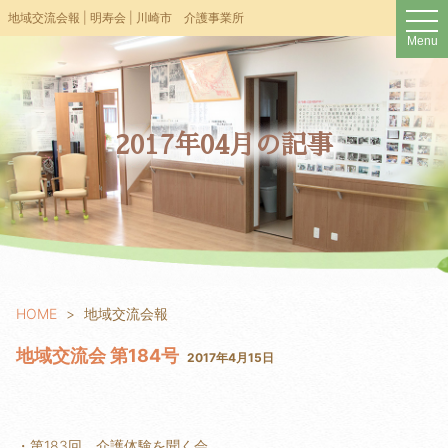
t
地域交流会報 | 明寿会 | 川崎市 介護事業所
o
Menu
g
g
l
e
n
a
v
2017年04月の記事
i
g
a
t
i
o
n
HOME
地域交流会報
地域交流会 第184号
2017年4月15日
・第183回 介護体験を聞く会