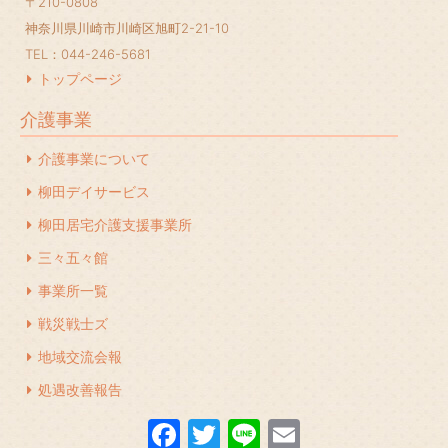
〒210-0808
2024年2月
(1)
神奈川県川崎市川崎区旭町2-21-10
2024年1月
(1)
TEL：044-246-5681
2023年12月
(1)
トップページ
2023年11月
(1)
介護事業
2023年10月
(2)
介護事業について
2023年7月
(1)
柳田デイサービス
2023年6月
(1)
柳田居宅介護支援事業所
2023年5月
(1)
三々五々館
2023年4月
(2)
事業所一覧
2023年2月
(1)
戦災戦士ズ
地域交流会報
2023年1月
(1)
処遇改善報告
2022年12月
(1)
F
T
Li
E
2022年11月
(1)