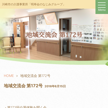
t
川崎市の介護事業所「明寿会のなじみグループ」
o
Menu
g
g
l
e
n
a
v
地域交流会 第172号
i
g
a
t
i
o
n
HOME
地域交流会 第172号
地域交流会 第172号
2016年6月15日
・第173回介護体験を聞く会