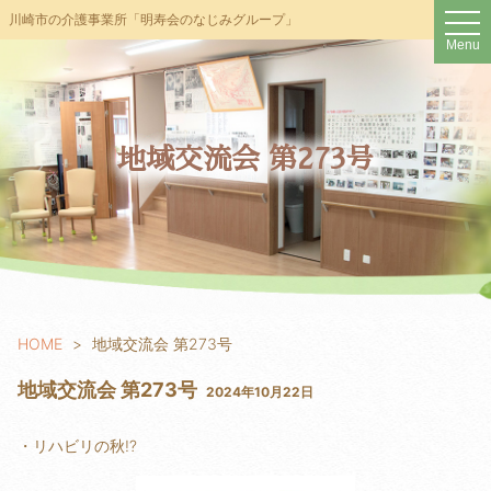
t
川崎市の介護事業所「明寿会のなじみグループ」
o
Menu
g
g
l
e
n
a
v
地域交流会 第273号
i
g
a
t
i
o
n
HOME
地域交流会 第273号
地域交流会 第273号
2024年10月22日
・リハビリの秋!?