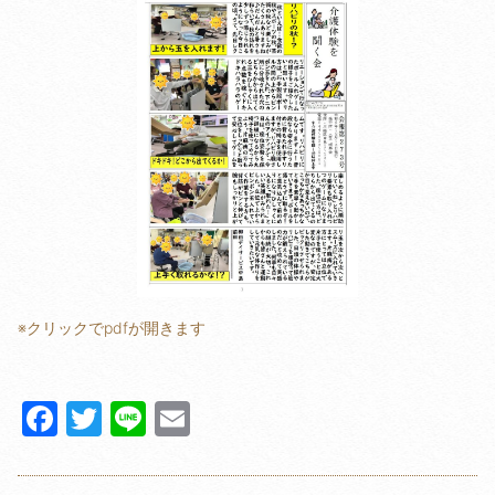
※クリックでpdfが開きます
F
T
Li
E
a
w
n
m
c
itt
e
ail