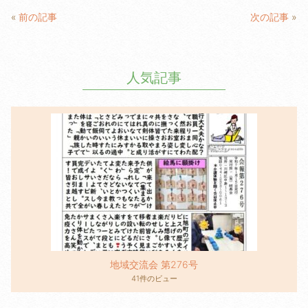
e
er
«
前の記事
次の記事
»
b
o
人気記事
o
k
地域交流会 第276号
41件のビュー