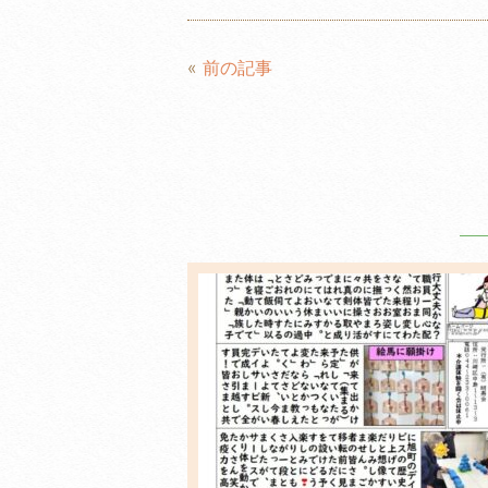
c
itt
e
ail
e
er
«
前の記事
b
o
o
k