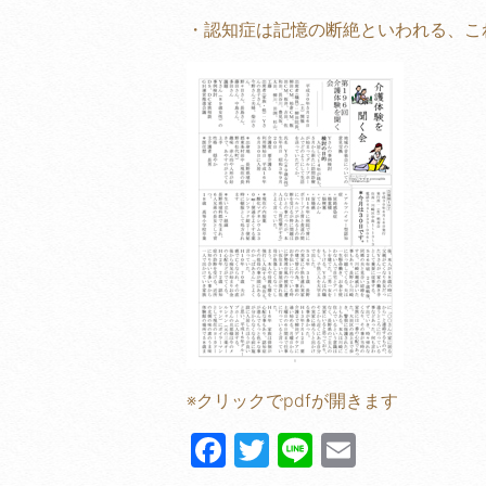
・認知症は記憶の断絶といわれる、こ
※クリックでpdfが開きます
F
T
Li
E
a
w
n
m