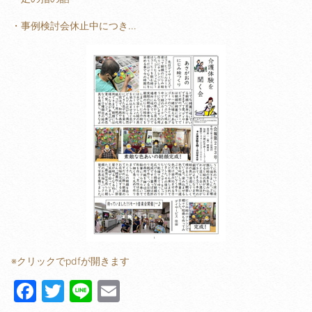
・事例検討会休止中につき…
※クリックでpdfが開きます
F
T
Li
E