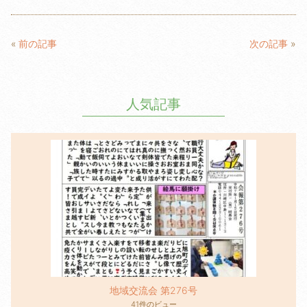
a
w
n
m
c
itt
e
ail
e
er
«
前の記事
次の記事
»
b
o
人気記事
o
k
地域交流会 第276号
41件のビュー