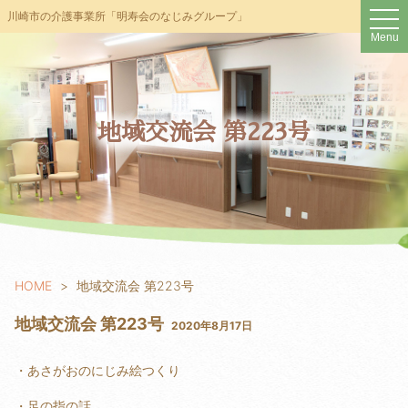
t
川崎市の介護事業所「明寿会のなじみグループ」
o
Menu
g
g
l
e
n
a
v
地域交流会 第223号
i
g
a
t
i
o
n
HOME
地域交流会 第223号
地域交流会 第223号
2020年8月17日
・あさがおのにじみ絵つくり
・足の指の話