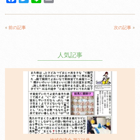
a
w
n
m
c
itt
e
ail
e
er
«
前の記事
次の記事
»
b
o
人気記事
o
k
地域交流会 第276号