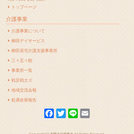
2023年12月
(1)
トップページ
2023年11月
(1)
介護事業
2023年10月
(2)
介護事業について
2023年7月
(1)
柳田デイサービス
2023年6月
(1)
柳田居宅介護支援事業所
2023年5月
(1)
三々五々館
2023年4月
(2)
事業所一覧
2023年2月
(1)
戦災戦士ズ
地域交流会報
2023年1月
(1)
処遇改善報告
2022年12月
(1)
F
T
Li
E
2022年11月
(1)
a
w
n
m
2022年10月
(1)
c
itt
e
ail
2022年9月
(1)