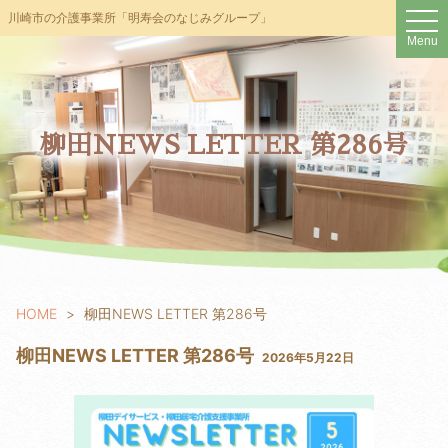
t
川崎市の介護事業所「明寿会のなじみグループ」
o
Menu
g
g
l
e
n
a
v
柳田NEWS LETTER 第286号
i
g
a
t
i
o
n
HOME
柳田NEWS LETTER 第286号
柳田NEWS LETTER 第286号
2026年5月22日