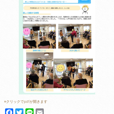
※クリックでpdfが開きます
F
T
Li
E