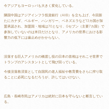
今アジアもヨーロッパも大きく変化している。
隣国中国はアジアインフラ投資銀行（AIIB）を立ち上げ、今回新
たにカナダ、ベルギー、ハンガリー、ベネズエラなど13カ国が加
盟承認され、加盟国・地域は70となり、Gセブン（主要7カ国）で
参加していないのは米日だけとなり、アメリカの世界における影
響力の低下には歯止めがかからない。
没落する巨人アメリカの橋渡し役の日本の首相はそれこそ世界で
トランプのアシスタントとして飛び回っている。
今後没落救済策として自国民の老人福祉や教育費をさらに搾り取
ることに必死になるだろうが、許してはいけない。
広島・長崎市民はアメリカは絶対に日本を守らないと断言してい
る。