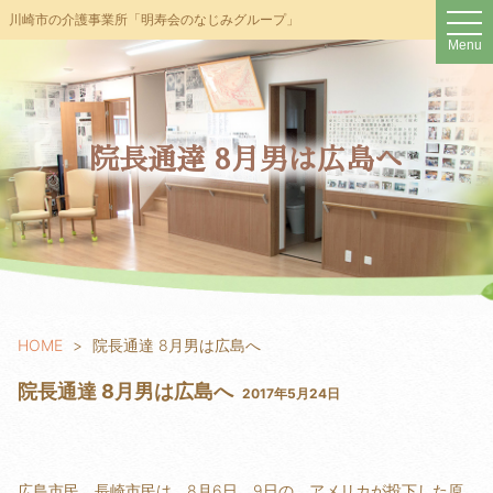
t
川崎市の介護事業所「明寿会のなじみグループ」
o
Menu
g
g
l
e
n
a
v
院長通達 8月男は広島へ
i
g
a
t
i
o
n
HOME
院長通達 8月男は広島へ
院長通達 8月男は広島へ
2017年5月24日
広島市民、長崎市民は、8月6日、9日の、アメリカが投下した原