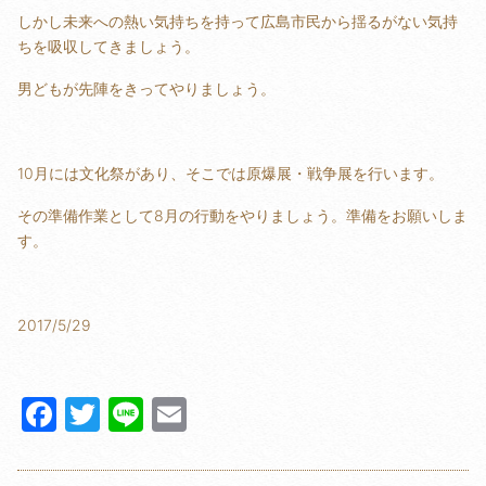
しかし未来への熱い気持ちを持って広島市民から揺るがない気持
ちを吸収してきましょう。
男どもが先陣をきってやりましょう。
10月には文化祭があり、そこでは原爆展・戦争展を行います。
その準備作業として8月の行動をやりましょう。準備をお願いしま
す。
2017/5/29
F
T
Li
E
a
w
n
m
c
itt
e
ail