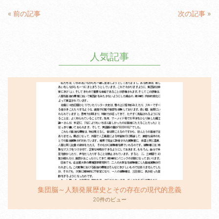
e
er
«
前の記事
次の記事
»
b
o
人気記事
o
k
集団脳～人類発展歴史とその存在の現代的意義
20件のビュー